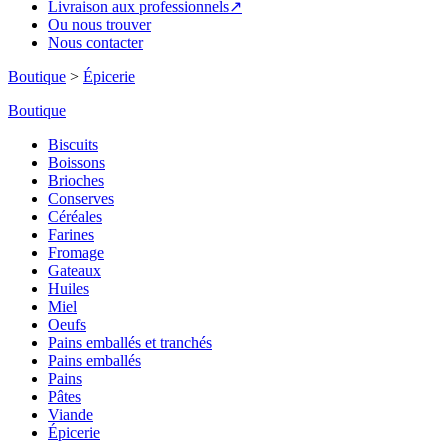
Livraison aux professionnels↗
Ou nous trouver
Nous contacter
Boutique
>
Épicerie
Boutique
Biscuits
Boissons
Brioches
Conserves
Céréales
Farines
Fromage
Gateaux
Huiles
Miel
Oeufs
Pains emballés et tranchés
Pains emballés
Pains
Pâtes
Viande
Épicerie