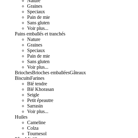
Nature
Graines
Speciaux
Pain de mie
Sans gluten
Voir plus...
Pains emballés et tranchés
Nature
Graines
Speciaux
Pain de mie
Sans gluten
Voir plus...
Brioches
Brioches emballées
Gâteaux
Biscuits
Farines
Blé tendre
Blé Khorasan
Seigle
Petit épeautre
Sarrasin
Voir plus...
Huiles
Cameline
Colza
Tournesol