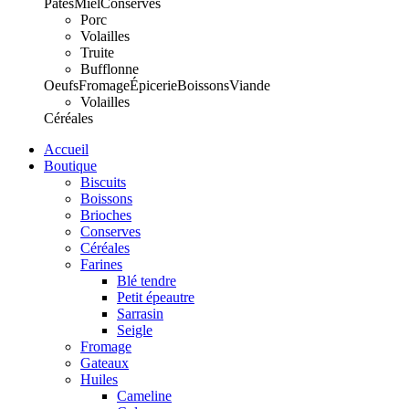
Pâtes
Miel
Conserves
Porc
Volailles
Truite
Bufflonne
Oeufs
Fromage
Épicerie
Boissons
Viande
Volailles
Céréales
Accueil
Boutique
Biscuits
Boissons
Brioches
Conserves
Céréales
Farines
Blé tendre
Petit épeautre
Sarrasin
Seigle
Fromage
Gateaux
Huiles
Cameline