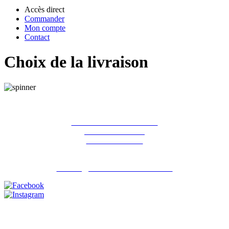
Accès direct
Commander
Mon compte
Contact
Choix de la livraison
La ferme des Hirondelles
387 rue de l'orme
91690 Guillerval
Pour nous contacter : 06 07 98 13 65
contact@lafermedeshirondelles.fr