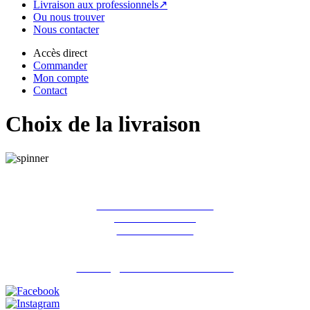
Livraison aux professionnels↗
Ou nous trouver
Nous contacter
Accès direct
Commander
Mon compte
Contact
Choix de la livraison
La ferme des Hirondelles
387 rue de l'orme
91690 Guillerval
Pour nous contacter : 06 07 98 13 65
contact@lafermedeshirondelles.fr