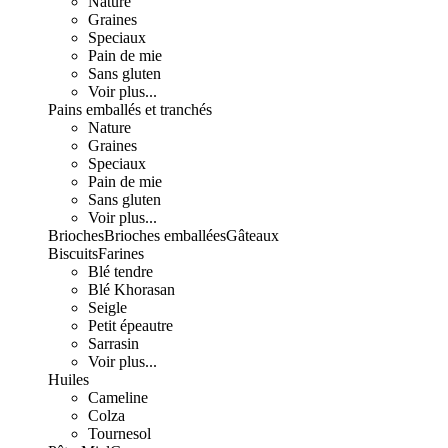
Nature
Graines
Speciaux
Pain de mie
Sans gluten
Voir plus...
Pains emballés et tranchés
Nature
Graines
Speciaux
Pain de mie
Sans gluten
Voir plus...
Brioches
Brioches emballées
Gâteaux
Biscuits
Farines
Blé tendre
Blé Khorasan
Seigle
Petit épeautre
Sarrasin
Voir plus...
Huiles
Cameline
Colza
Tournesol