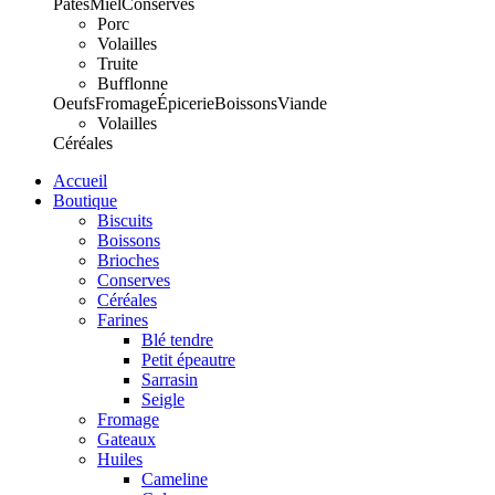
Pâtes
Miel
Conserves
Porc
Volailles
Truite
Bufflonne
Oeufs
Fromage
Épicerie
Boissons
Viande
Volailles
Céréales
Accueil
Boutique
Biscuits
Boissons
Brioches
Conserves
Céréales
Farines
Blé tendre
Petit épeautre
Sarrasin
Seigle
Fromage
Gateaux
Huiles
Cameline