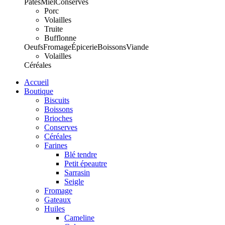
Pâtes
Miel
Conserves
Porc
Volailles
Truite
Bufflonne
Oeufs
Fromage
Épicerie
Boissons
Viande
Volailles
Céréales
Accueil
Boutique
Biscuits
Boissons
Brioches
Conserves
Céréales
Farines
Blé tendre
Petit épeautre
Sarrasin
Seigle
Fromage
Gateaux
Huiles
Cameline