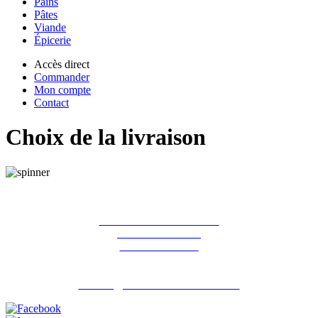
Pains
Pâtes
Viande
Épicerie
Accès direct
Commander
Mon compte
Contact
Choix de la livraison
La ferme des Hirondelles
387 rue de l'orme
91690 Guillerval
Pour nous contacter : 06 07 98 13 65
contact@lafermedeshirondelles.fr