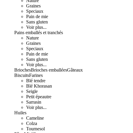
Nature
Graines
Speciaux
Pain de mie
Sans gluten
Voir plus...
Pains emballés et tranchés
Nature
Graines
Speciaux
Pain de mie
Sans gluten
Voir plus...
Brioches
Brioches emballées
Gâteaux
Biscuits
Farines
Blé tendre
Blé Khorasan
Seigle
Petit épeautre
Sarrasin
Voir plus...
Huiles
Cameline
Colza
Tournesol