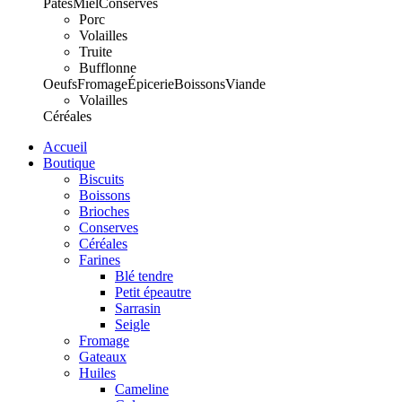
Pâtes
Miel
Conserves
Porc
Volailles
Truite
Bufflonne
Oeufs
Fromage
Épicerie
Boissons
Viande
Volailles
Céréales
Accueil
Boutique
Biscuits
Boissons
Brioches
Conserves
Céréales
Farines
Blé tendre
Petit épeautre
Sarrasin
Seigle
Fromage
Gateaux
Huiles
Cameline