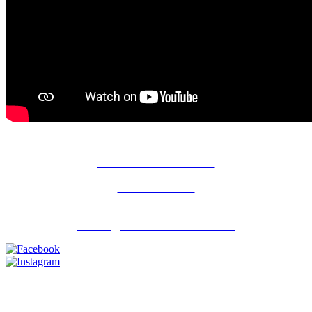
La ferme des Hirondelles
387 rue de l'orme
91690 Guillerval
Pour nous contacter : 06 07 98 13 65
contact@lafermedeshirondelles.fr