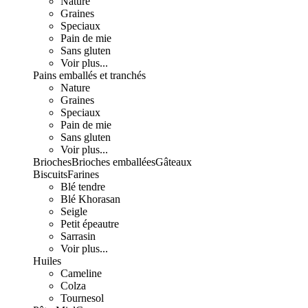
Nature
Graines
Speciaux
Pain de mie
Sans gluten
Voir plus...
Pains emballés et tranchés
Nature
Graines
Speciaux
Pain de mie
Sans gluten
Voir plus...
Brioches
Brioches emballées
Gâteaux
Biscuits
Farines
Blé tendre
Blé Khorasan
Seigle
Petit épeautre
Sarrasin
Voir plus...
Huiles
Cameline
Colza
Tournesol