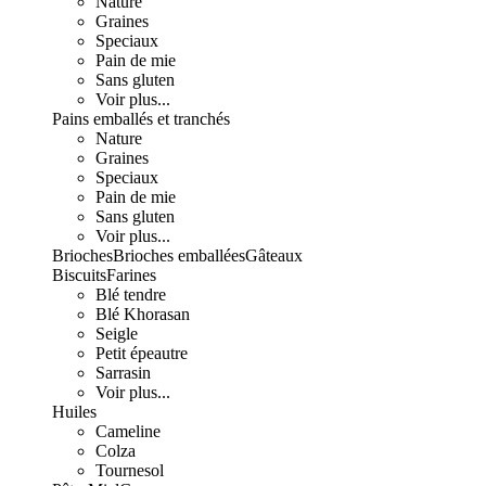
Nature
Graines
Speciaux
Pain de mie
Sans gluten
Voir plus...
Pains emballés et tranchés
Nature
Graines
Speciaux
Pain de mie
Sans gluten
Voir plus...
Brioches
Brioches emballées
Gâteaux
Biscuits
Farines
Blé tendre
Blé Khorasan
Seigle
Petit épeautre
Sarrasin
Voir plus...
Huiles
Cameline
Colza
Tournesol