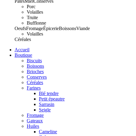
Pâtes
Miel
Conserves
Porc
Volailles
Truite
Bufflonne
Oeufs
Fromage
Épicerie
Boissons
Viande
Volailles
Céréales
Accueil
Boutique
Biscuits
Boissons
Brioches
Conserves
Céréales
Farines
Blé tendre
Petit épeautre
Sarrasin
Seigle
Fromage
Gateaux
Huiles
Cameline