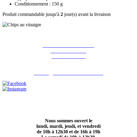
Conditionnement : 150 g
Produit commandable jusqu'à
2
jour(s) avant la livraison
La ferme des Hirondelles
387 rue de l'orme
91690 Guillerval
Pour nous contacter : 06 07 98 13 65
contact@lafermedeshirondelles.fr
Nous sommes ouvert le
lundi, mardi, jeudi, et vendredi
de 10h à 12h30 et de 16h à 19h