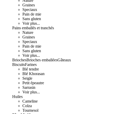
Nature
Graines
Speciaux
Pain de mie
Sans gluten
Voir plus...
Pains emballés et tranchés
Nature
Graines
Speciaux
Pain de mie
Sans gluten
Voir plus...
Brioches
Brioches emballées
Gâteaux
Biscuits
Farines
Blé tendre
Blé Khorasan
Seigle
Petit épeautre
Sarrasin
Voir plus...
Huiles
Cameline
Colza
Tournesol