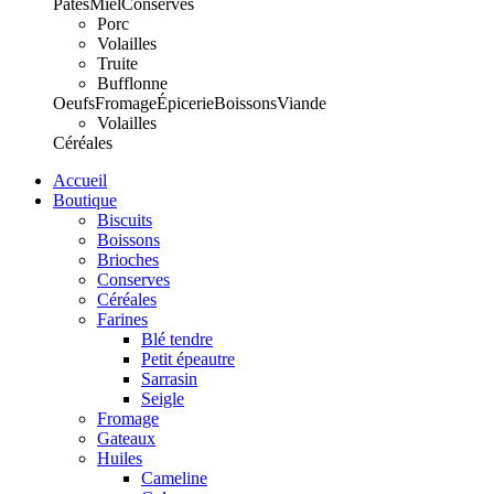
Pâtes
Miel
Conserves
Porc
Volailles
Truite
Bufflonne
Oeufs
Fromage
Épicerie
Boissons
Viande
Volailles
Céréales
Accueil
Boutique
Biscuits
Boissons
Brioches
Conserves
Céréales
Farines
Blé tendre
Petit épeautre
Sarrasin
Seigle
Fromage
Gateaux
Huiles
Cameline