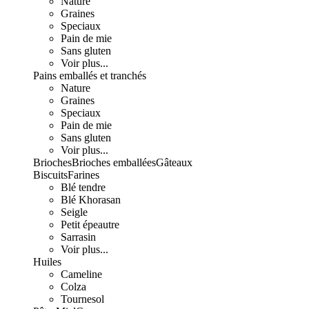
Nature
Graines
Speciaux
Pain de mie
Sans gluten
Voir plus...
Pains emballés et tranchés
Nature
Graines
Speciaux
Pain de mie
Sans gluten
Voir plus...
Brioches
Brioches emballées
Gâteaux
Biscuits
Farines
Blé tendre
Blé Khorasan
Seigle
Petit épeautre
Sarrasin
Voir plus...
Huiles
Cameline
Colza
Tournesol