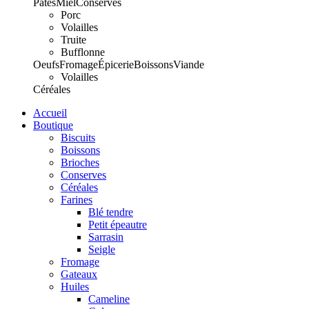
Pâtes
Miel
Conserves
Porc
Volailles
Truite
Bufflonne
Oeufs
Fromage
Épicerie
Boissons
Viande
Volailles
Céréales
Accueil
Boutique
Biscuits
Boissons
Brioches
Conserves
Céréales
Farines
Blé tendre
Petit épeautre
Sarrasin
Seigle
Fromage
Gateaux
Huiles
Cameline