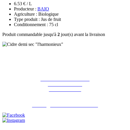
6.53 € / L
Producteur :
BAIO
Agriculture : Biologique
Type produit : Jus de fruit
Conditionnement : 75 cl
Produit commandable jusqu'à
2
jour(s) avant la livraison
La ferme des Hirondelles
387 rue de l'orme
91690 Guillerval
Pour nous contacter : 06 07 98 13 65
contact@lafermedeshirondelles.fr