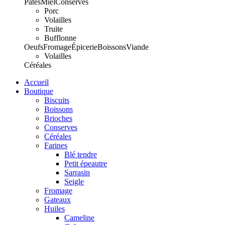
Pâtes
Miel
Conserves
Porc
Volailles
Truite
Bufflonne
Oeufs
Fromage
Épicerie
Boissons
Viande
Volailles
Céréales
Accueil
Boutique
Biscuits
Boissons
Brioches
Conserves
Céréales
Farines
Blé tendre
Petit épeautre
Sarrasin
Seigle
Fromage
Gateaux
Huiles
Cameline