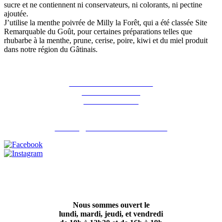
sucre et ne contiennent ni conservateurs, ni colorants, ni pectine
ajoutée.
J’utilise la menthe poivrée de Milly la Forêt, qui a été classée Site
Remarquable du Goût, pour certaines préparations telles que
rhubarbe à la menthe, prune, cerise, poire, kiwi et du miel produit
dans notre région du Gâtinais.
La ferme des Hirondelles
387 rue de l'orme
91690 Guillerval
Pour nous contacter : 06 07 98 13 65
contact@lafermedeshirondelles.fr
Nous sommes ouvert le
lundi, mardi, jeudi, et vendredi