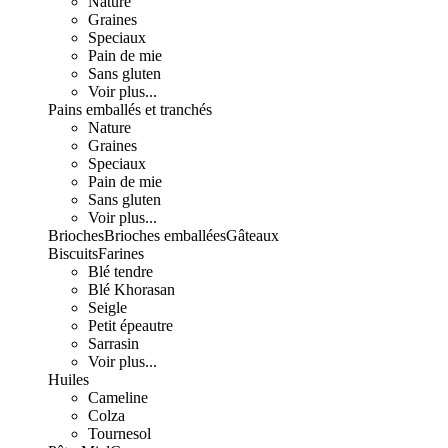
Nature
Graines
Speciaux
Pain de mie
Sans gluten
Voir plus...
Pains emballés et tranchés
Nature
Graines
Speciaux
Pain de mie
Sans gluten
Voir plus...
Brioches
Brioches emballées
Gâteaux
Biscuits
Farines
Blé tendre
Blé Khorasan
Seigle
Petit épeautre
Sarrasin
Voir plus...
Huiles
Cameline
Colza
Tournesol