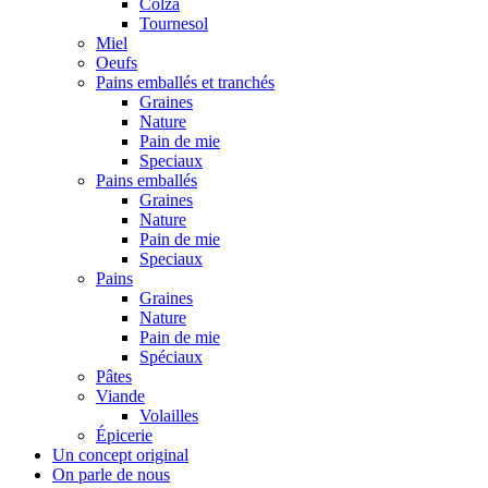
Colza
Tournesol
Miel
Oeufs
Pains emballés et tranchés
Graines
Nature
Pain de mie
Speciaux
Pains emballés
Graines
Nature
Pain de mie
Speciaux
Pains
Graines
Nature
Pain de mie
Spéciaux
Pâtes
Viande
Volailles
Épicerie
Un concept original
On parle de nous