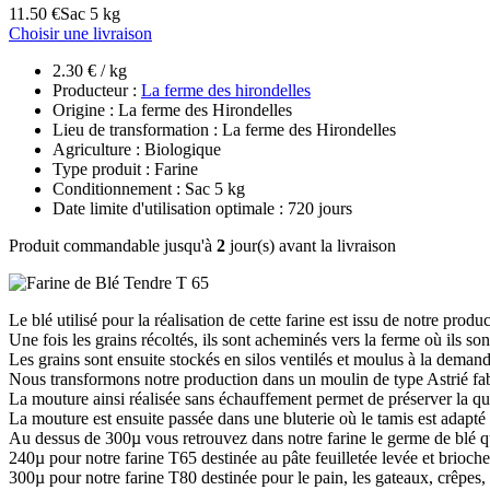
11.50 €
Sac 5 kg
Choisir une livraison
2.30 € / kg
Producteur :
La ferme des hirondelles
Origine : La ferme des Hirondelles
Lieu de transformation : La ferme des Hirondelles
Agriculture : Biologique
Type produit : Farine
Conditionnement : Sac 5 kg
Date limite d'utilisation optimale : 720 jours
Produit commandable jusqu'à
2
jour(s) avant la livraison
Le blé utilisé pour la réalisation de cette farine est issu de notre prod
Une fois les grains récoltés, ils sont acheminés vers la ferme où ils sont
Les grains sont ensuite stockés en silos ventilés et moulus à la deman
Nous transformons notre production dans un moulin de type Astrié fabr
La mouture ainsi réalisée sans échauffement permet de préserver la qua
La mouture est ensuite passée dans une bluterie où le tamis est adapté
Au dessus de 300µ vous retrouvez dans notre farine le germe de blé qui 
240µ pour notre farine T65 destinée au pâte feuilletée levée et brioche
300µ pour notre farine T80 destinée pour le pain, les gateaux, crêpes, p