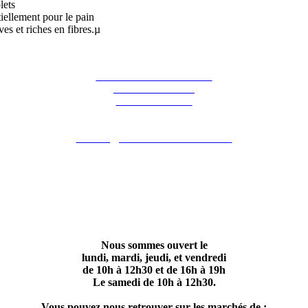
lets
tiellement pour le pain
es et riches en fibres.µ
La ferme des Hirondelles
387 rue de l'orme
91690 Guillerval
Pour nous contacter : 06 07 98 13 65
contact@lafermedeshirondelles.fr
Nous sommes ouvert le
lundi, mardi, jeudi, et vendredi
de 10h à 12h30 et de 16h à 19h
Le samedi de 10h à 12h30.
Vous pouvez nous retrouver sur les marchés de :