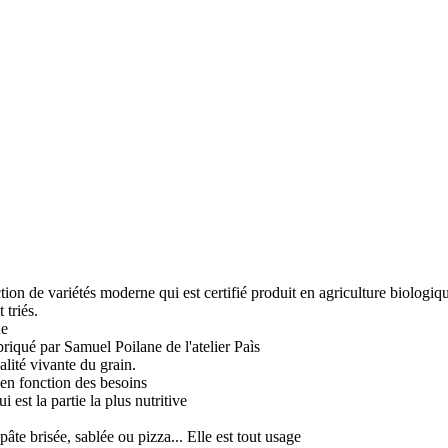
uction de variétés moderne qui est certifié produit en agriculture biologiq
 triés.
de
iqué par Samuel Poilane de l'atelier Paìs
lité vivante du grain.
 en fonction des besoins
est la partie la plus nutritive
âte brisée, sablée ou pizza... Elle est tout usage