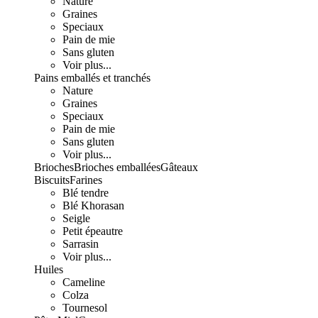
Nature
Graines
Speciaux
Pain de mie
Sans gluten
Voir plus...
Pains emballés et tranchés
Nature
Graines
Speciaux
Pain de mie
Sans gluten
Voir plus...
Brioches
Brioches emballées
Gâteaux
Biscuits
Farines
Blé tendre
Blé Khorasan
Seigle
Petit épeautre
Sarrasin
Voir plus...
Huiles
Cameline
Colza
Tournesol