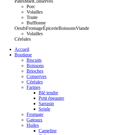
Pâtes
Miel
Conserves
Porc
Volailles
Truite
Bufflonne
Oeufs
Fromage
Épicerie
Boissons
Viande
Volailles
Céréales
Accueil
Boutique
Biscuits
Boissons
Brioches
Conserves
Céréales
Farines
Blé tendre
Petit épeautre
Sarrasin
Seigle
Fromage
Gateaux
Huiles
Cameline