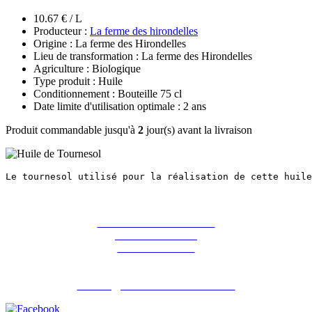
10.67 € / L
Producteur :
La ferme des hirondelles
Origine : La ferme des Hirondelles
Lieu de transformation : La ferme des Hirondelles
Agriculture : Biologique
Type produit : Huile
Conditionnement : Bouteille 75 cl
Date limite d'utilisation optimale : 2 ans
Produit commandable jusqu'à
2
jour(s) avant la livraison
Le tournesol utilisé pour la réalisation de cette huile
La ferme des Hirondelles
387 rue de l'orme
91690 Guillerval
Pour nous contacter : 06 07 98 13 65
contact@lafermedeshirondelles.fr