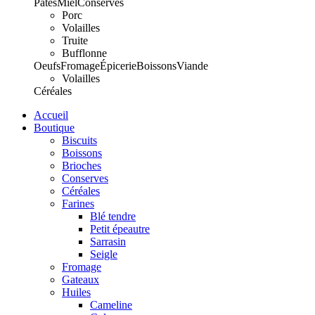
Pâtes
Miel
Conserves
Porc
Volailles
Truite
Bufflonne
Oeufs
Fromage
Épicerie
Boissons
Viande
Volailles
Céréales
Accueil
Boutique
Biscuits
Boissons
Brioches
Conserves
Céréales
Farines
Blé tendre
Petit épeautre
Sarrasin
Seigle
Fromage
Gateaux
Huiles
Cameline