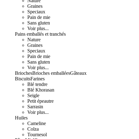
Nature
Graines
Speciaux
Pain de mie
Sans gluten
Voir plus...
Pains emballés et tranchés
Nature
Graines
Speciaux
Pain de mie
Sans gluten
Voir plus...
Brioches
Brioches emballées
Gâteaux
Biscuits
Farines
Blé tendre
Blé Khorasan
Seigle
Petit épeautre
Sarrasin
Voir plus...
Huiles
Cameline
Colza
Tournesol