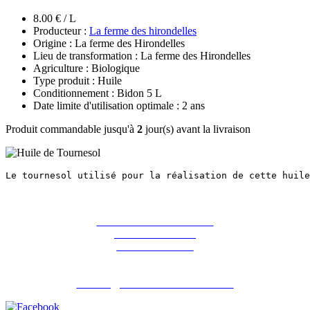
8.00 € / L
Producteur :
La ferme des hirondelles
Origine : La ferme des Hirondelles
Lieu de transformation : La ferme des Hirondelles
Agriculture : Biologique
Type produit : Huile
Conditionnement : Bidon 5 L
Date limite d'utilisation optimale : 2 ans
Produit commandable jusqu'à
2
jour(s) avant la livraison
Le tournesol utilisé pour la réalisation de cette huile
La ferme des Hirondelles
387 rue de l'orme
91690 Guillerval
Pour nous contacter : 06 07 98 13 65
contact@lafermedeshirondelles.fr