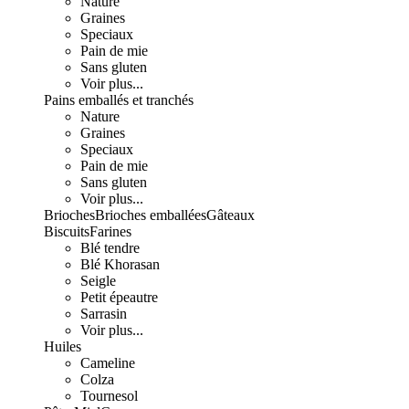
Nature
Graines
Speciaux
Pain de mie
Sans gluten
Voir plus...
Pains emballés et tranchés
Nature
Graines
Speciaux
Pain de mie
Sans gluten
Voir plus...
Brioches
Brioches emballées
Gâteaux
Biscuits
Farines
Blé tendre
Blé Khorasan
Seigle
Petit épeautre
Sarrasin
Voir plus...
Huiles
Cameline
Colza
Tournesol