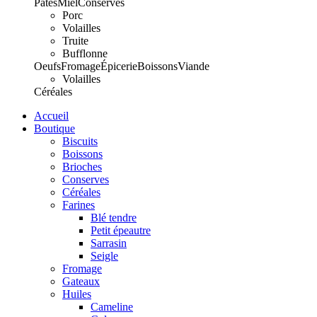
Pâtes
Miel
Conserves
Porc
Volailles
Truite
Bufflonne
Oeufs
Fromage
Épicerie
Boissons
Viande
Volailles
Céréales
Accueil
Boutique
Biscuits
Boissons
Brioches
Conserves
Céréales
Farines
Blé tendre
Petit épeautre
Sarrasin
Seigle
Fromage
Gateaux
Huiles
Cameline