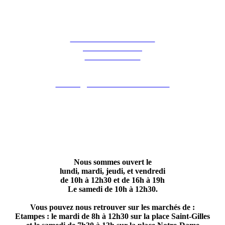
La ferme des Hirondelles
387 rue de l'orme
91690 Guillerval
Pour nous contacter : 06 07 98 13 65
contact@lafermedeshirondelles.fr
Nous sommes ouvert le
lundi, mardi, jeudi, et vendredi
de 10h à 12h30 et de 16h à 19h
Le samedi de 10h à 12h30.
Vous pouvez nous retrouver sur les marchés de :
Etampes : le mardi de 8h à 12h30 sur la place Saint-Gilles