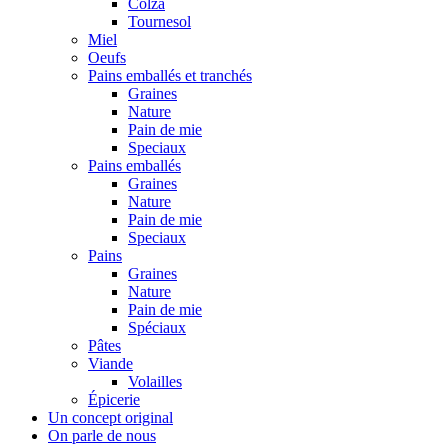
Colza
Tournesol
Miel
Oeufs
Pains emballés et tranchés
Graines
Nature
Pain de mie
Speciaux
Pains emballés
Graines
Nature
Pain de mie
Speciaux
Pains
Graines
Nature
Pain de mie
Spéciaux
Pâtes
Viande
Volailles
Épicerie
Un concept original
On parle de nous