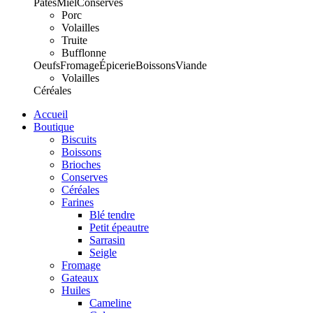
Pâtes
Miel
Conserves
Porc
Volailles
Truite
Bufflonne
Oeufs
Fromage
Épicerie
Boissons
Viande
Volailles
Céréales
Accueil
Boutique
Biscuits
Boissons
Brioches
Conserves
Céréales
Farines
Blé tendre
Petit épeautre
Sarrasin
Seigle
Fromage
Gateaux
Huiles
Cameline