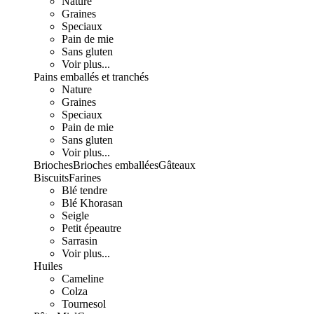
Nature
Graines
Speciaux
Pain de mie
Sans gluten
Voir plus...
Pains emballés et tranchés
Nature
Graines
Speciaux
Pain de mie
Sans gluten
Voir plus...
Brioches
Brioches emballées
Gâteaux
Biscuits
Farines
Blé tendre
Blé Khorasan
Seigle
Petit épeautre
Sarrasin
Voir plus...
Huiles
Cameline
Colza
Tournesol