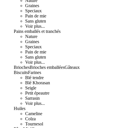
Nature
Graines
Speciaux
Pain de mie
Sans gluten
Voir plus...
Pains emballés et tranchés
Nature
Graines
Speciaux
Pain de mie
Sans gluten
Voir plus...
Brioches
Brioches emballées
Gâteaux
Biscuits
Farines
Blé tendre
Blé Khorasan
Seigle
Petit épeautre
Sarrasin
Voir plus...
Huiles
Cameline
Colza
Tournesol