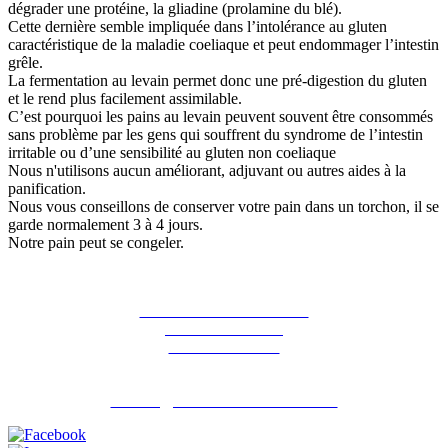
dégrader une protéine, la gliadine (prolamine du blé).
Cette dernière semble impliquée dans l’intolérance au gluten
caractéristique de la maladie coeliaque et peut endommager l’intestin
grêle.
La fermentation au levain permet donc une pré-digestion du gluten
et le rend plus facilement assimilable.
C’est pourquoi les pains au levain peuvent souvent être consommés
sans problème par les gens qui souffrent du syndrome de l’intestin
irritable ou d’une sensibilité au gluten non coeliaque
Nous n'utilisons aucun améliorant, adjuvant ou autres aides à la
panification.
Nous vous conseillons de conserver votre pain dans un torchon, il se
garde normalement 3 à 4 jours.
Notre pain peut se congeler.
La ferme des Hirondelles
387 rue de l'orme
91690 Guillerval
Pour nous contacter : 06 07 98 13 65
contact@lafermedeshirondelles.fr