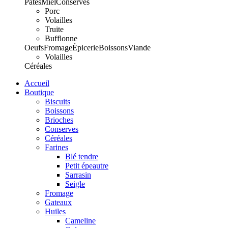
Pâtes
Miel
Conserves
Porc
Volailles
Truite
Bufflonne
Oeufs
Fromage
Épicerie
Boissons
Viande
Volailles
Céréales
Accueil
Boutique
Biscuits
Boissons
Brioches
Conserves
Céréales
Farines
Blé tendre
Petit épeautre
Sarrasin
Seigle
Fromage
Gateaux
Huiles
Cameline