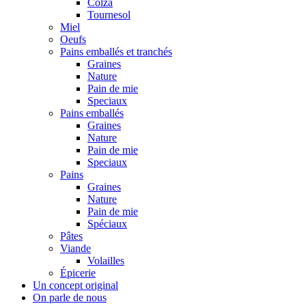
Colza
Tournesol
Miel
Oeufs
Pains emballés et tranchés
Graines
Nature
Pain de mie
Speciaux
Pains emballés
Graines
Nature
Pain de mie
Speciaux
Pains
Graines
Nature
Pain de mie
Spéciaux
Pâtes
Viande
Volailles
Épicerie
Un concept original
On parle de nous