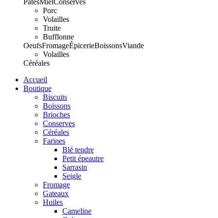
Pâtes
Miel
Conserves
Porc
Volailles
Truite
Bufflonne
Oeufs
Fromage
Épicerie
Boissons
Viande
Volailles
Céréales
Accueil
Boutique
Biscuits
Boissons
Brioches
Conserves
Céréales
Farines
Blé tendre
Petit épeautre
Sarrasin
Seigle
Fromage
Gateaux
Huiles
Cameline