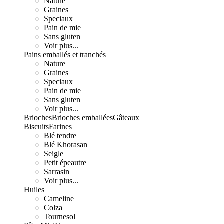
Nature
Graines
Speciaux
Pain de mie
Sans gluten
Voir plus...
Pains emballés et tranchés
Nature
Graines
Speciaux
Pain de mie
Sans gluten
Voir plus...
Brioches
Brioches emballées
Gâteaux
Biscuits
Farines
Blé tendre
Blé Khorasan
Seigle
Petit épeautre
Sarrasin
Voir plus...
Huiles
Cameline
Colza
Tournesol