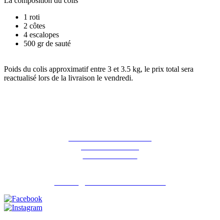
La composition du colis
1 roti
2 côtes
4 escalopes
500 gr de sauté
Poids du colis approximatif entre 3 et 3.5 kg, le prix total sera
reactualisé lors de la livraison le vendredi.
La ferme des Hirondelles
387 rue de l'orme
91690 Guillerval
Pour nous contacter : 06 07 98 13 65
contact@lafermedeshirondelles.fr