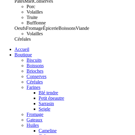
Pâtes
Miel
Conserves
Porc
Volailles
Truite
Bufflonne
Oeufs
Fromage
Épicerie
Boissons
Viande
Volailles
Céréales
Accueil
Boutique
Biscuits
Boissons
Brioches
Conserves
Céréales
Farines
Blé tendre
Petit épeautre
Sarrasin
Seigle
Fromage
Gateaux
Huiles
Cameline