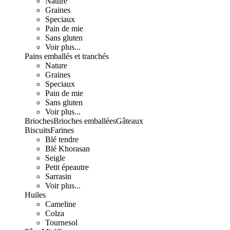
Nature
Graines
Speciaux
Pain de mie
Sans gluten
Voir plus...
Pains emballés et tranchés
Nature
Graines
Speciaux
Pain de mie
Sans gluten
Voir plus...
Brioches
Brioches emballées
Gâteaux
Biscuits
Farines
Blé tendre
Blé Khorasan
Seigle
Petit épeautre
Sarrasin
Voir plus...
Huiles
Cameline
Colza
Tournesol