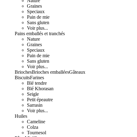
Nature
Graines
Speciaux
Pain de mie
Sans gluten
Voir plus...
Pains emballés et tranchés
Nature
Graines
Speciaux
Pain de mie
Sans gluten
Voir plus...
Brioches
Brioches emballées
Gâteaux
Biscuits
Farines
Blé tendre
Blé Khorasan
Seigle
Petit épeautre
Sarrasin
Voir plus...
Huiles
Cameline
Colza
Tournesol