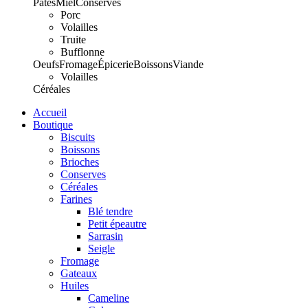
Pâtes
Miel
Conserves
Porc
Volailles
Truite
Bufflonne
Oeufs
Fromage
Épicerie
Boissons
Viande
Volailles
Céréales
Accueil
Boutique
Biscuits
Boissons
Brioches
Conserves
Céréales
Farines
Blé tendre
Petit épeautre
Sarrasin
Seigle
Fromage
Gateaux
Huiles
Cameline