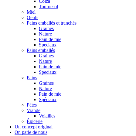
Colza
Tournesol
Miel
Oeufs
Pains emballés et tranchés
Graines
Nature
Pain de mie
Speciaux
Pains emballés
Graines
Nature
Pain de mie
Speciaux
Pains
Graines
Nature
Pain de mie
Spéciaux
Pâtes
Viande
Volailles
Épicerie
Un concept original
On parle de nous