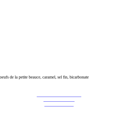
oeufs de la petite beauce, caramel, sel fin, bicarbonate
La ferme des Hirondelles
387 rue de l'orme
91690 Guillerval
Pour nous contacter : 06 07 98 13 65