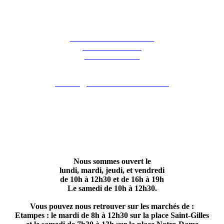
La ferme des Hirondelles
387 rue de l'orme
91690 Guillerval
Pour nous contacter : 06 07 98 13 65
contact@lafermedeshirondelles.fr
Nous sommes ouvert le
lundi, mardi, jeudi, et vendredi
de 10h à 12h30 et de 16h à 19h
Le samedi de 10h à 12h30.
Vous pouvez nous retrouver sur les marchés de :
Etampes : le mardi de 8h à 12h30 sur la place Saint-Gilles