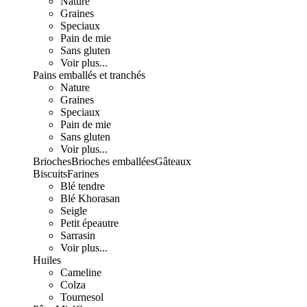
Nature
Graines
Speciaux
Pain de mie
Sans gluten
Voir plus...
Pains emballés et tranchés
Nature
Graines
Speciaux
Pain de mie
Sans gluten
Voir plus...
Brioches
Brioches emballées
Gâteaux
Biscuits
Farines
Blé tendre
Blé Khorasan
Seigle
Petit épeautre
Sarrasin
Voir plus...
Huiles
Cameline
Colza
Tournesol