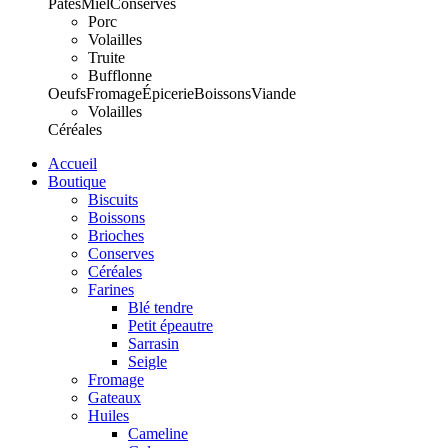
Pâtes
Miel
Conserves
Porc
Volailles
Truite
Bufflonne
Oeufs
Fromage
Épicerie
Boissons
Viande
Volailles
Céréales
Accueil
Boutique
Biscuits
Boissons
Brioches
Conserves
Céréales
Farines
Blé tendre
Petit épeautre
Sarrasin
Seigle
Fromage
Gateaux
Huiles
Cameline