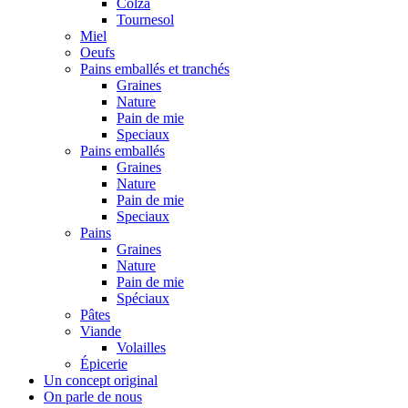
Colza
Tournesol
Miel
Oeufs
Pains emballés et tranchés
Graines
Nature
Pain de mie
Speciaux
Pains emballés
Graines
Nature
Pain de mie
Speciaux
Pains
Graines
Nature
Pain de mie
Spéciaux
Pâtes
Viande
Volailles
Épicerie
Un concept original
On parle de nous