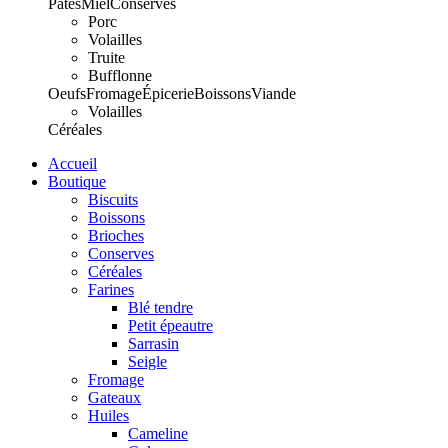
Pâtes
Miel
Conserves
Porc
Volailles
Truite
Bufflonne
Oeufs
Fromage
Épicerie
Boissons
Viande
Volailles
Céréales
Accueil
Boutique
Biscuits
Boissons
Brioches
Conserves
Céréales
Farines
Blé tendre
Petit épeautre
Sarrasin
Seigle
Fromage
Gateaux
Huiles
Cameline