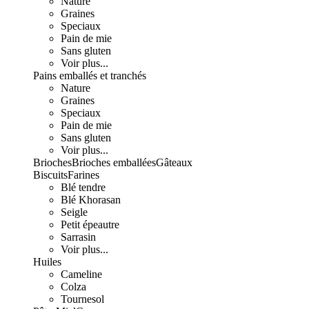
Nature
Graines
Speciaux
Pain de mie
Sans gluten
Voir plus...
Pains emballés et tranchés
Nature
Graines
Speciaux
Pain de mie
Sans gluten
Voir plus...
Brioches
Brioches emballées
Gâteaux
Biscuits
Farines
Blé tendre
Blé Khorasan
Seigle
Petit épeautre
Sarrasin
Voir plus...
Huiles
Cameline
Colza
Tournesol