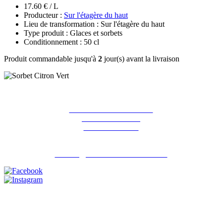
17.60 € / L
Producteur :
Sur l'étagère du haut
Lieu de transformation : Sur l'étagère du haut
Type produit : Glaces et sorbets
Conditionnement : 50 cl
Produit commandable jusqu'à
2
jour(s) avant la livraison
La ferme des Hirondelles
387 rue de l'orme
91690 Guillerval
Pour nous contacter : 06 07 98 13 65
contact@lafermedeshirondelles.fr