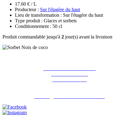
17.60 € / L
Producteur :
Sur l'étagère du haut
Lieu de transformation : Sur l'étagère du haut
Type produit : Glaces et sorbets
Conditionnement : 50 cl
Produit commandable jusqu'à
2
jour(s) avant la livraison
La ferme des Hirondelles
387 rue de l'orme
91690 Guillerval
Pour nous contacter : 06 07 98 13 65
contact@lafermedeshirondelles.fr