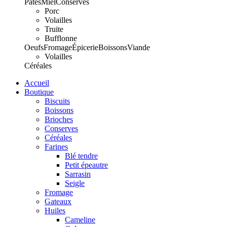
Pâtes
Miel
Conserves
Porc
Volailles
Truite
Bufflonne
Oeufs
Fromage
Épicerie
Boissons
Viande
Volailles
Céréales
Accueil
Boutique
Biscuits
Boissons
Brioches
Conserves
Céréales
Farines
Blé tendre
Petit épeautre
Sarrasin
Seigle
Fromage
Gateaux
Huiles
Cameline