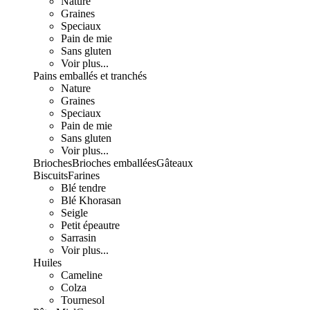
Nature
Graines
Speciaux
Pain de mie
Sans gluten
Voir plus...
Pains emballés et tranchés
Nature
Graines
Speciaux
Pain de mie
Sans gluten
Voir plus...
Brioches
Brioches emballées
Gâteaux
Biscuits
Farines
Blé tendre
Blé Khorasan
Seigle
Petit épeautre
Sarrasin
Voir plus...
Huiles
Cameline
Colza
Tournesol