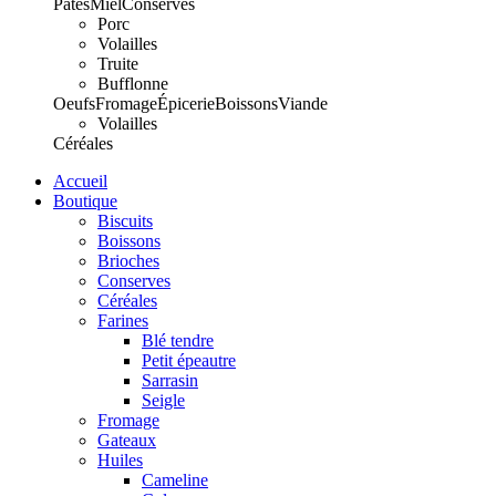
Pâtes
Miel
Conserves
Porc
Volailles
Truite
Bufflonne
Oeufs
Fromage
Épicerie
Boissons
Viande
Volailles
Céréales
Accueil
Boutique
Biscuits
Boissons
Brioches
Conserves
Céréales
Farines
Blé tendre
Petit épeautre
Sarrasin
Seigle
Fromage
Gateaux
Huiles
Cameline