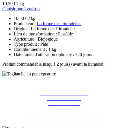
10.50 €
1 kg
Choisir une livraison
10.50 € / kg
Producteur :
La ferme des hirondelles
Origine : La ferme des Hirondelles
Lieu de transformation : Pastéole
Agriculture : Biologique
Type produit : Pâte
Conditionnement : 1 kg
Date limite d'utilisation optimale : 720 jours
Produit commandable jusqu'à
2
jour(s) avant la livraison
La ferme des Hirondelles
387 rue de l'orme
91690 Guillerval
Pour nous contacter : 06 07 98 13 65
contact@lafermedeshirondelles.fr