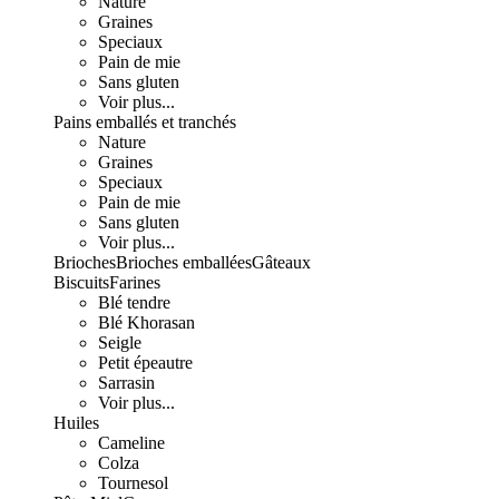
Nature
Graines
Speciaux
Pain de mie
Sans gluten
Voir plus...
Pains emballés et tranchés
Nature
Graines
Speciaux
Pain de mie
Sans gluten
Voir plus...
Brioches
Brioches emballées
Gâteaux
Biscuits
Farines
Blé tendre
Blé Khorasan
Seigle
Petit épeautre
Sarrasin
Voir plus...
Huiles
Cameline
Colza
Tournesol