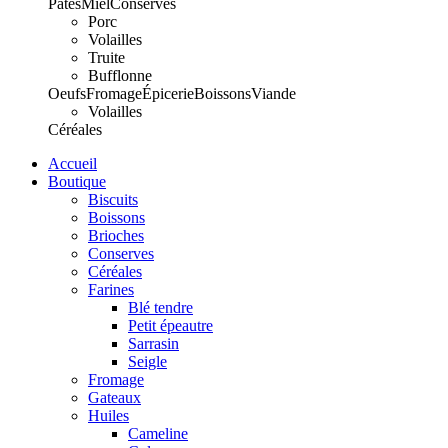
Pâtes
Miel
Conserves
Porc
Volailles
Truite
Bufflonne
Oeufs
Fromage
Épicerie
Boissons
Viande
Volailles
Céréales
Accueil
Boutique
Biscuits
Boissons
Brioches
Conserves
Céréales
Farines
Blé tendre
Petit épeautre
Sarrasin
Seigle
Fromage
Gateaux
Huiles
Cameline