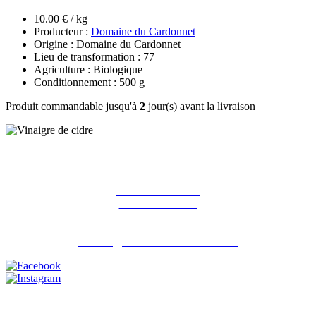
10.00 € / kg
Producteur :
Domaine du Cardonnet
Origine : Domaine du Cardonnet
Lieu de transformation : 77
Agriculture : Biologique
Conditionnement : 500 g
Produit commandable jusqu'à
2
jour(s) avant la livraison
La ferme des Hirondelles
387 rue de l'orme
91690 Guillerval
Pour nous contacter : 06 07 98 13 65
contact@lafermedeshirondelles.fr