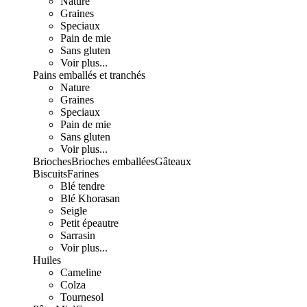
Nature
Graines
Speciaux
Pain de mie
Sans gluten
Voir plus...
Pains emballés et tranchés
Nature
Graines
Speciaux
Pain de mie
Sans gluten
Voir plus...
Brioches
Brioches emballées
Gâteaux
Biscuits
Farines
Blé tendre
Blé Khorasan
Seigle
Petit épeautre
Sarrasin
Voir plus...
Huiles
Cameline
Colza
Tournesol