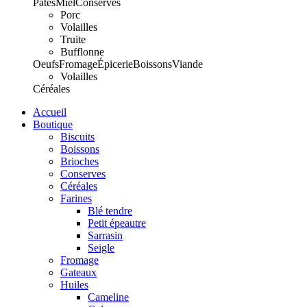
Pâtes
Miel
Conserves
Porc
Volailles
Truite
Bufflonne
Oeufs
Fromage
Épicerie
Boissons
Viande
Volailles
Céréales
Accueil
Boutique
Biscuits
Boissons
Brioches
Conserves
Céréales
Farines
Blé tendre
Petit épeautre
Sarrasin
Seigle
Fromage
Gateaux
Huiles
Cameline