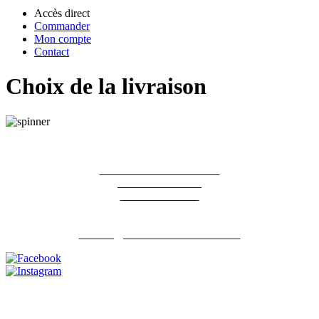
Accès direct
Commander
Mon compte
Contact
Choix de la livraison
La ferme des Hirondelles
387 rue de l'orme
91690 Guillerval
Pour nous contacter : 06 07 98 13 65
contact@lafermedeshirondelles.fr