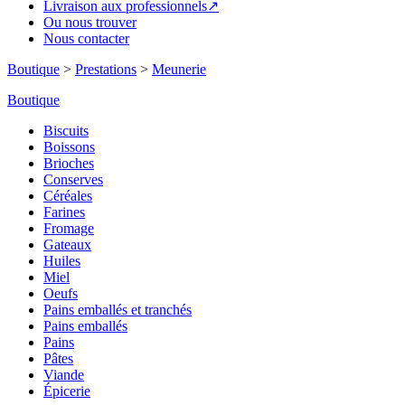
Livraison aux professionnels↗
Ou nous trouver
Nous contacter
Boutique
>
Prestations
>
Meunerie
Boutique
Biscuits
Boissons
Brioches
Conserves
Céréales
Farines
Fromage
Gateaux
Huiles
Miel
Oeufs
Pains emballés et tranchés
Pains emballés
Pains
Pâtes
Viande
Épicerie